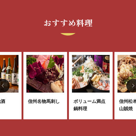
おすすめ料理
地酒
信州名物馬刺し
ボリューム満点
信州松
鍋料理
山賊焼